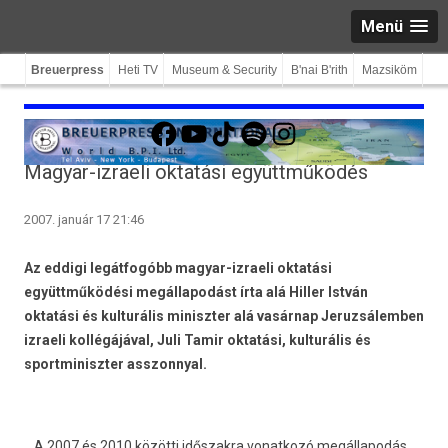
Menü
Breuerpress
Heti TV
Museum & Security
B'nai B'rith
Mazsiköm
Facebook
YouTube
TikTok
Spotify
Instagram
Magyar-izraeli oktatási együttműködés
2007. január 17 21:46
Az eddigi legátfogóbb magyar-izraeli oktatási
együttműködési megállapodást írta alá Hiller István
oktatási és kulturális miniszter alá vasárnap Jeruzsálemben
izraeli kollégájával, Juli Tamir oktatási, kulturális és
sportminiszter asszonnyal.
A 2007 és 2010 közötti időszakra vonatkozó megállapodás