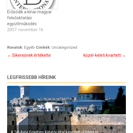
Erősödik a kínai-magyar
felsőoktatási
együttműködés
2007. november 16
Rovatok:
Egyéb
Cimkék:
Uncategorized
Bejegyzés
←
Sikeresnek értékelte
közel-keleti kvartett
→
navigáció
LEGFRISSEBB HÍREINK
A Tel-Avivi Egyetem kutatói által készített új jelentés...