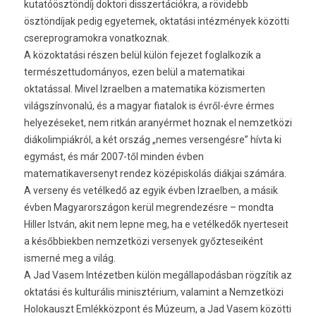
kutatóösztöndíj doktori disszertációkra, a rövidebb
ösztöndíjak pedig egyetemek, oktatási intézmények közötti
csereprogramokra vonatkoznak.
A közoktatási részen belül külön fejezet foglalkozik a
természettudományos, ezen belül a matematikai
oktatással. Mivel Izraelben a matematika közismerten
világszínvonalú, és a magyar fiatalok is évről-évre érmes
helyezéseket, nem ritkán aranyérmet hoznak el nemzetközi
diákolimpiákról, a két ország „nemes versengésre” hívta ki
egymást, és már 2007-től minden évben
matematikaversenyt rendez középiskolás diákjai számára.
A verseny és vetélkedő az egyik évben Izraelben, a másik
évben Magyarországon kerül megrendezésre – mondta
Hiller István, akit nem lepne meg, ha e vetélkedők nyerteseit
a későbbiekben nemzetközi versenyek győzteseiként
ismerné meg a világ.
A Jad Vasem Intézetben külön megállapodásban rögzítik az
oktatási és kulturális minisztérium, valamint a Nemzetközi
Holokauszt Emlékközpont és Múzeum, a Jad Vasem közötti