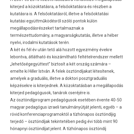
kiterjed a közoktatásra, a felsőoktatásra és részben a
kutatásra is. A felsőoktatásról, illetve a felsőoktatási
kutatási együttműködésről szóló pontok külön
megállapodásrészeket tartalmaznak a
természettudomány, a magyarságkutatás, illetve a héber
nyelvi, irodalmi kutatások terén.
A két és fél év után tető alá hozott egyezmény évekre
lebontva, átlátható és kiszámítható feltételrendszer mellett
„lehetőségegyüttest” biztosít a két ország számára –
emelte ki Hiller István. A felek ösztöndíjakat létesítenek,
amelyek a graduális, illetve a doktori posztgraduális
képzésekre is kiterjednek. A közoktatásban a megállapodás
kiterjed pedagógusok, tanárok cseréjére is.
Az ösztöndíjprogram pedagógusok esetében évente 40-50
magyar pedagógus izraeli tanulmányútját jelenti, egyéb – a
rövid konferenciaprogramoktól a tízhónapos ösztöndíjig
terjedő – ösztöndíjak tekintetében pedig évi több mint 90
hónapnyi ösztöndíjat jelent. A tízhónapos ösztöndíj