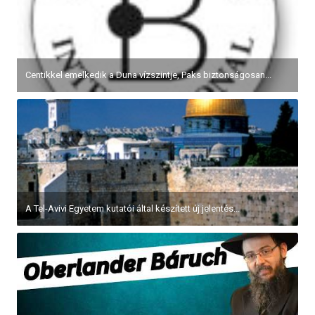
Centikkel emelkedik a Duna vízszintje, Paks biztonságosan...
A Tel-Avivi Egyetem kutatói által készített új jelentés...