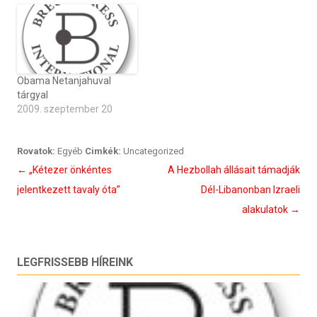
Obama Netanjahuval
tárgyal
2009. szeptember 20
Rovatok:
Egyéb
Cimkék:
Uncategorized
Bejegyzés
←
„Kétezer önkéntes
A Hezbollah állásait támadják
navigáció
jelentkezett tavaly óta”
Dél-Libanonban Izraeli
alakulatok
→
LEGFRISSEBB HÍREINK