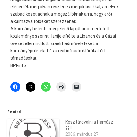
elégedjék meg olyan részleges megoldásokkal, amelyek
szabad kezet adnak a megszállóknak arra, hogy erőt
alkalmazva földeket szerezzenek.
A kormány hetente megjelenő lapjában ismertetett
közleménye szerint Haníje elítélte a Libanon és a Gázai
övezet ellen indított izraeli hadműveleteket, a
kormányépületeket és a civil infrastruktúrákat ért
támadásokat.
BPI-info
Related
Kész tárgyalni a Hamász
??!!
2006. március 27