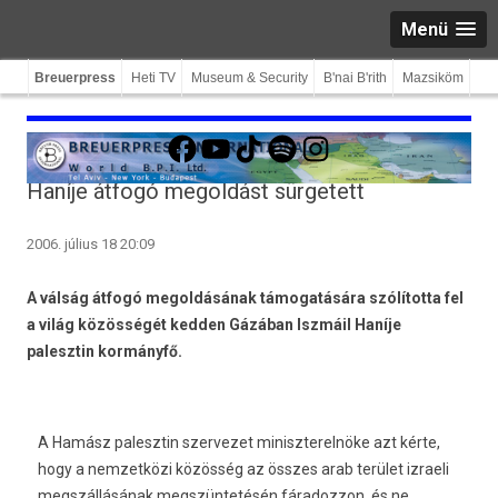
Menü
Breuerpress
Heti TV
Museum & Security
B'nai B'rith
Mazsiköm
Facebook
YouTube
TikTok
Spotify
Instagram
Haníje átfogó megoldást sürgetett
2006. július 18 20:09
A válság átfogó megoldásának támogatására szólította fel
a világ közösségét kedden Gázában Iszmáil Haníje
palesztin kormányfő.
A Hamász palesztin szervezet miniszterelnöke azt kérte,
hogy a nemzetközi közösség az összes arab terület izraeli
megszállásának megszüntetésén fáradozzon, és ne