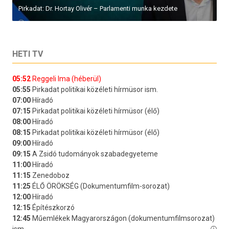
Pirkadat: Dr. Hortay Olivér – Parlamenti munka kezdete
HETI TV