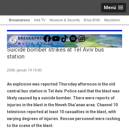
Menü
Breuerpress
Heti TV
Museum & Security
B'nai B'rith
Mazsiköm
Facebook
YouTube
TikTok
Spotify
Instagram
Suicide bomber strikes at Tel Aviv bus
station
2006. január 19 15:00
An explosion was reported Thursday afternoon in the old
central bus station in Tel Aviv. Police said that the blast was
likely caused by a suicide bomber. There were reports of
injuries in the blast in the Neveh Sha’anan area. Channel 10
television reported at least 10 casualties in the blast, with
varying degrees of injuries. Rescue personnel were rushing
to the scene of the blast.