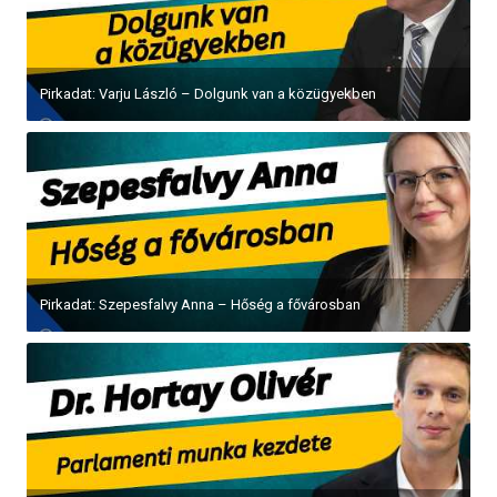
Pirkadat: Varju László – Dolgunk van a közügyekben
Pirkadat: Szepesfalvy Anna – Hőség a fővárosban