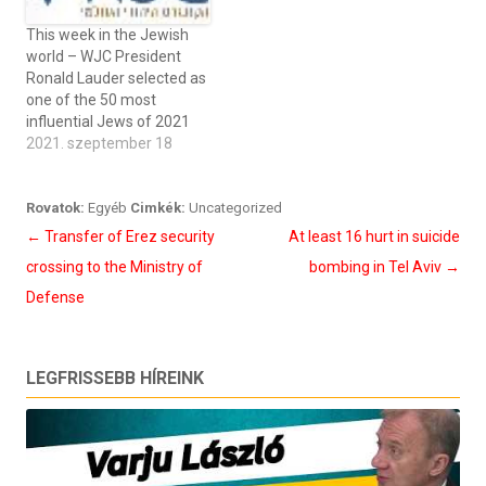
This week in the Jewish
world – WJC President
Ronald Lauder selected as
one of the 50 most
influential Jews of 2021
2021. szeptember 18
Rovatok:
Egyéb
Cimkék:
Uncategorized
Bejegyzés
←
Transfer of Erez security
At least 16 hurt in suicide
navigáció
crossing to the Ministry of
bombing in Tel Aviv
→
Defense
LEGFRISSEBB HÍREINK