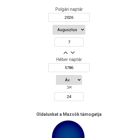
Polgári naptár
Héber naptár
אב
Oldalunkat a Mazsök támogatja