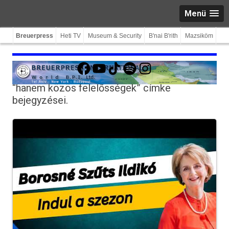
Menü
Breuerpress
Heti TV
Museum & Security
B'nai B'rith
Mazsiköm
Facebook
YouTube
TikTok
Spotify
Instagram
“hanem közös felelősségek”
címke
bejegyzései.