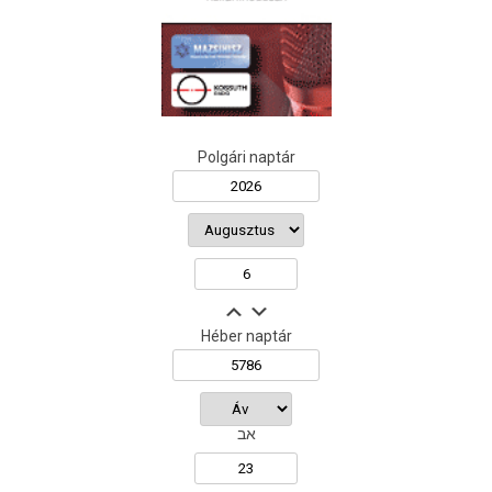
Polgári naptár
Héber naptár
אב