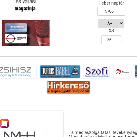
Héber naptár
אב
a médiaszolgáltatási tevékenység
Médiatanács a Médiatanács Támog