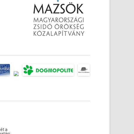
ét a
atási