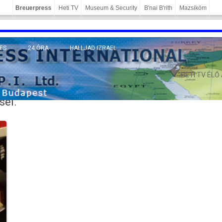
Breuerpress
Heti TV
Museum & Security
B'nai B'rith
Mazsiköm
ES
24 ÓRA
HALLJAD IZRAEL
MÁNY
HETI TV ÉLŐ
sei.