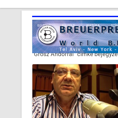
BELFÖLD
KÜLFÖLD
KULTÚRA
SZÍN
EURÓPA
TUDO
VALLÁS
KÖZEL-KELET
“Grósz Andorral”
címke bejegyzé
TÁVOL-KELET
TENGERENTÚL