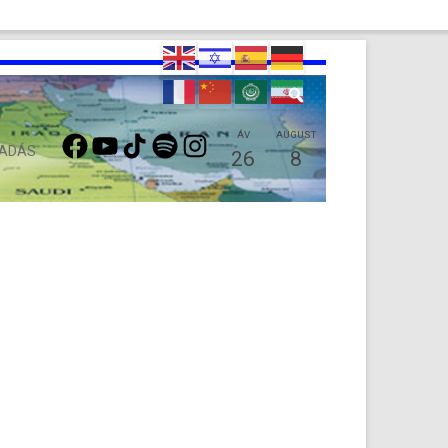
FACEBOOK
YOUTUBE
TIKTOK
SPOTIFY
INSTAGRAM
ÁV
AUGUST
 ADÁS
26
8