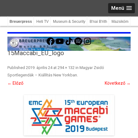
Menü
Breuerpress
Heti TV
Museum & Security
B'nai B'rith
Mazsiköm
Facebook
YouTube
TikTok
Spotify
Instagram
15Maccabi_EU_logo
Published
2019. április 24
at
294 × 132
in
Magyar Zsidó
Sportlegendák – Kiállítás New Yorkban
.
← Előző
Következő →