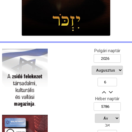
Polgári naptár
Héber naptár
אב