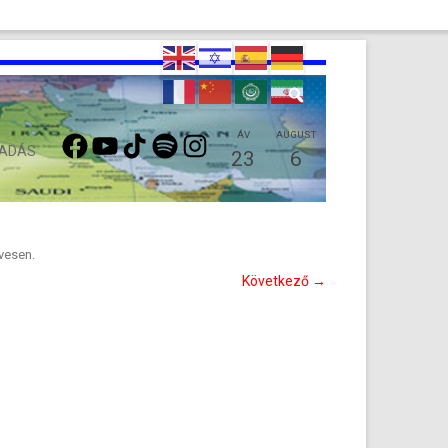
FACEBOOK
YOUTUBE
TIKTOK
SPOTIFY
INSTAGRAM
ÁV
AUGUST
 ADÁS
23
6
évesen
.
Következő →