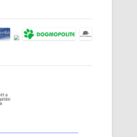
ét a
atási
a