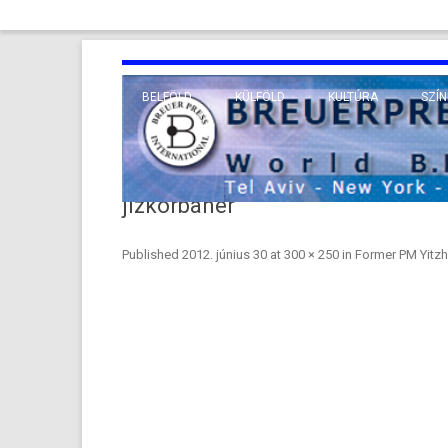
BELFÖLD
KÜLFÖLD
KULTÚRA
SZÍN
EURÓPA
TUDO
VALLÁS
KÖZEL-KELET
jizkorbaner
TÁVOL-KELET
Published
2012. június 30
at
300 × 250
in
Former PM Yitzh
TENGERENTÚL