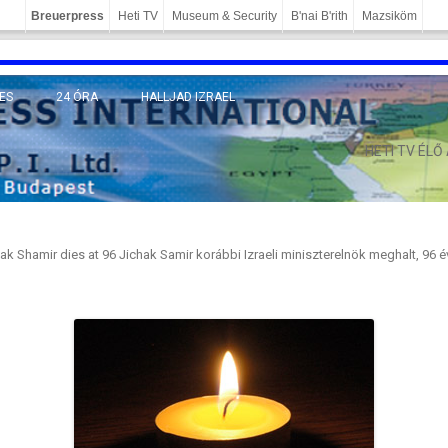
Breuerpress
Heti TV
Museum & Security
B'nai B'rith
Mazsiköm
ES
24 ÓRA
HALLJAD IZRAEL
MÁNY
HETI TV ÉLŐ
ak Shamir dies at 96 Jichak Samir korábbi Izraeli miniszterelnök meghalt, 96 