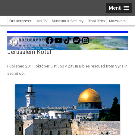
Menü
Breuerpress
Heti TV
Museum & Security
B'nai B'rith
Mazsiköm
Facebook
YouTube
TikTok
Spotify
Instagram
Jerusalem Kotel
Published
2011. október 5
at
350 × 235
in
Bibles rescued from Syria in
secret op
.