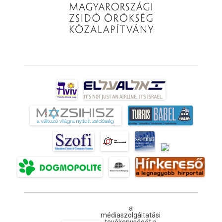
a
médiaszolgáltatási