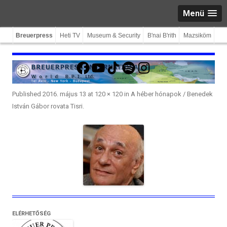
Menü
Breuerpress
Heti TV
Museum & Security
B'nai B'rith
Mazsiköm
Facebook
YouTube
TikTok
Spotify
Instagram
Published
2016. május 13
at
120 × 120
in
A héber hónapok / Benedek
István Gábor rovata Tisri
.
ELÉRHETŐSÉG