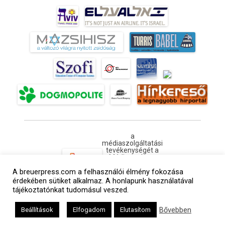
a
médiaszolgáltatási
tevékenységét a
Médiatanács a
Médiatanács
A breuerpress.com a felhasználói élmény fokozása
Támogatási
Programja
érdekében sütiket alkalmaz. A honlapunk használatával
keretében
tájékoztatónkat tudomásul veszed.
támogatja
Kapcsolat
Adatvédelem
Impresszum
Hirdetési árlista
Bővebben
Beállítások
Elfogadom
Elutasítom