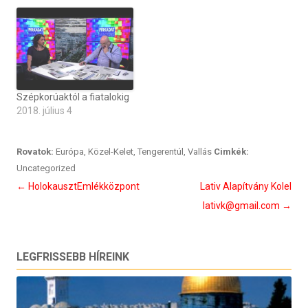
Szépkorúaktól a fiatalokig
2018. július 4
Rovatok:
Európa
,
Közel-Kelet
,
Tengerentúl
,
Vallás
Cimkék:
Uncategorized
Bejegyzés
←
HolokausztEmlékközpont
Lativ Alapítvány Kolel
navigáció
lativk@gmail.com
→
LEGFRISSEBB HÍREINK