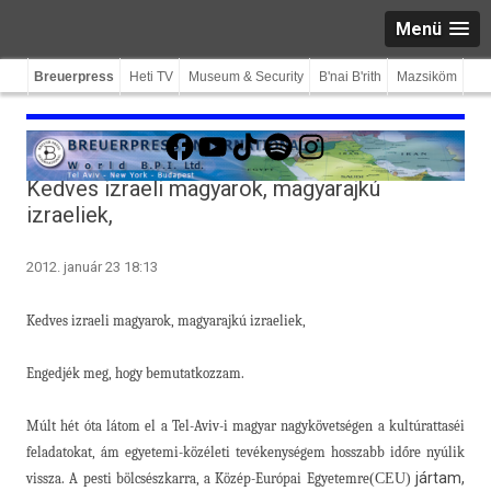
Menü
Breuerpress
Heti TV
Museum & Security
B'nai B'rith
Mazsiköm
Facebook
YouTube
TikTok
Spotify
Instagram
Kedves izraeli magyarok, magyarajkú
izraeliek,
2012. január 23 18:13
Ked­ves iz­raeli magyarok, magyarajkú iz­raeliek,
En­ged­jék meg, hogy be­mutat­kozzam.
Múlt hét óta látom el a Tel-Aviv-i magyar nagykövetségen a kul­túrat­taséi
feladatokat, ám egyetemi-közéleti tevékenységem hosszabb időre nyúlik
jártam,
vissza. A pesti bölcsészkar­ra, a Közép-Európai Egyetem­re
(CEU)