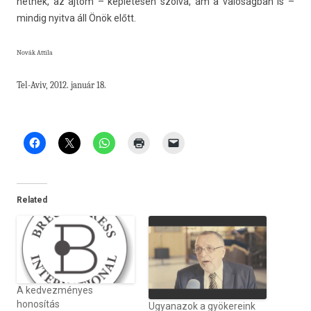
hetnek, az ajtóm – kép­letes­en szólva, ám a valóságban is –
min­dig nyit­va áll Önök előtt.
Novák At­tila
Tel-Aviv,
2012
. január 18.
Related
A kedvezményes
honosítás
Ugyanazok a gyökereink