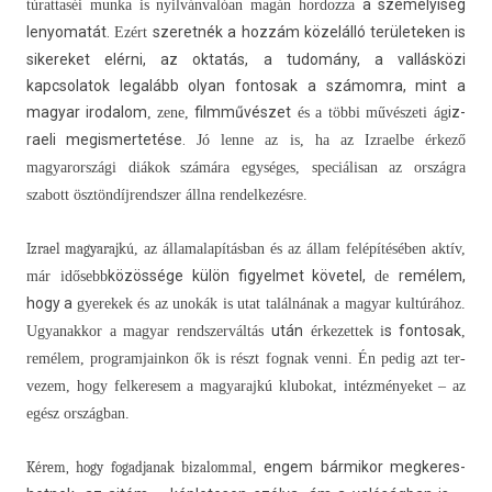
a személyiség
túrat­taséi munka is
nyilvánvalóan magán hor­dozza
lenyomatát.
szeret­nék a hozzám közelálló területek­en is
Ezért
sikereket elérni, az oktatás, a tudomány, a vallásközi
kapcsolatok legalább olyan fon­tosak a számomra, mint a
magyar ir­odalom
filmművészet
iz­
, zene,
és a többi művészeti ág
raeli megis­mertetése.
Jó lenne az is, ha az Iz­rael­be érkező
magyarországi diákok
számára egységes, speciálisan az országra
szabott ösztön­díjrendsz­er állna re­ndel­kezés­re.
Iz­rael magyarajkú
, az államalapítás­ban és az állam felépítésében aktív,
közössége külön figyel­met követel,
remélem,
már idősebb
de
hogy a
gyerekek és az unokák is utat találnának a magyar kultúrához.
után
s fon­tosak
Ugyanak­kor a magyar re­ndszer­váltás
érkezet­tek i
,
remélem, pro­gram­jain­kon ők is részt fog­nak venni. Én pedig azt ter­
vezem, hogy fel­keresem a magyarajkú klubokat, in­téz­ményeket – az
egész országban.
engem bár­mikor meg­keres­
Kérem, hogy fogad­janak bi­zalomm­al
,