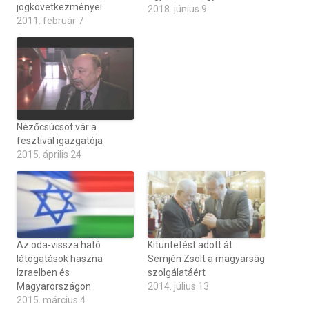
jogkövetkezményei
2018. június 9
2011. február 7
Nézőcsúcsot vár a
fesztivál igazgatója
2015. április 24
Az oda-vissza ható
Kitüntetést adott át
látogatások haszna
Semjén Zsolt a magyarság
Izraelben és
szolgálatáért
Magyarországon
2014. július 13
2015. március 4