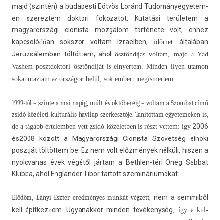
majd (szintén) a budapes­ti Eötvös Loránd Tudományegyetem­
en szerez­tem dok­tori fokozatot. Kutatási területem a
magyarországi cionis­ta moz­galom története volt, ehhez
kapcsoló
an sokszor vol­tam Iz­raelb­en,
általában
dó
időmet
Jeruz­sálemb­en töltöttem, ahol
ösztöndíjas vol­tam, majd a Yad
Vas­hem posztdok­tori ösztöndíját is el­nyer­tem. Mind­en ilyen utamon
sokat utaz­tam az országon belül, sok em­bert megis­mertem.
1999-től – szin­te a mai napig, múlt év októberéig – vol­tam a Szom­bat című
zsidó közéleti-kulturális havilap szer­kesztője. Tanítot­tam egyetemek­en is,
2006
de a tágabb értelemb­en vett zsidó közéletb­en is részt vet­tem: így
és
2008
között a Magyarországi Cionis­ta Szövetség elnöki
posztját töltöttem be. Ez nem volt előzmények nélküli, hisz­en a
nyolcvanas évek végétől jártam a Bethlen-téri Oneg Sab­bat
Klub­ba, ahol En­gland­er Tibor tar­tott szemináriumokat.
nem a sem­miből
Elődöm, Lányi Eszt­er eredményes munkát végzett,
kell építkez
em. Ugyanak­kor mind­en tevékenység
n
, így a kul­