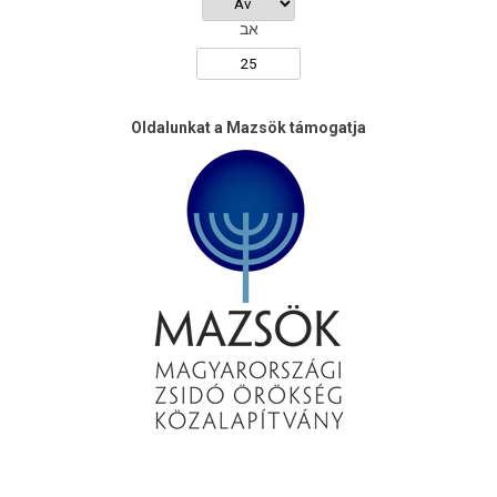
אב
Oldalunkat a Mazsök támogatja