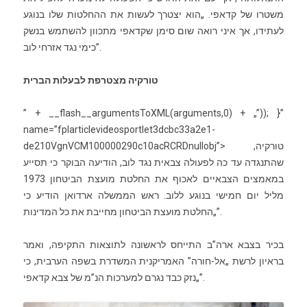
משטרו של קדאפי. „הוא יצטרך לעשות את ההחלטות שלו בנוגע
לעתידו, אך איני רואה שום סימן שקדאפי מתכוון להשתמש בנשק
כימי נגד אזרחי לוב”.
טורקיה מצטרפת לבעלות הברית
” + __flash__ar­gumentsToXML(ar­guments,0) + „”)); }”
name=”fplar­ticlevideos­portlet3dcbc33a2e1­
טורקיה,
de210VgnVCM100000290c10acRCRDnul­lobj”>
שהתנגדה עד כה לפעולה צבאית נגד לוב, הודיעה הבוקר כי תסייע
במאמצים הצבאיים לאכוף את החלטת מועצת הביטחון 1973
מליל יום חמישי בנוגע ללוב. ראש הממשלה ארדואן הודיע כי
„החלטת מועצת הביטחון מחייבת את כל המדינות”.
בכיר בצבא ארה”ב התייחס לראשונה לתוצאות התקיפה, ואמר
בראיון לרשת „אל-חורה” האמריקנית המשדרת בשפה הערבית, כי
„נזק כבד נגרם למערכות הנ”מ של צבא קדאפי”.