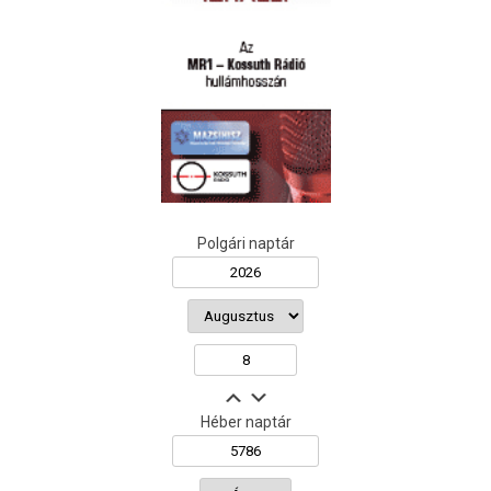
Polgári naptár
Héber naptár