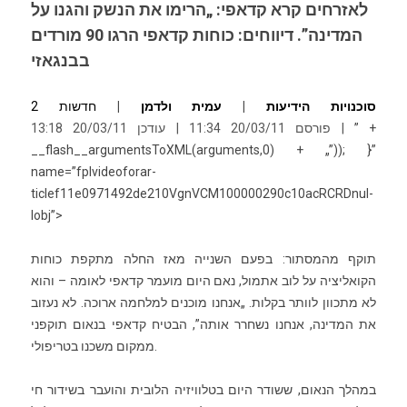
לאזרחים קרא קדאפי: „הרימו את הנשק והגנו על
המדינה”. דיווחים: כוחות קדאפי הרגו 90 מורדים
בבנגאזי
סוכנויות הידיעות
|
עמית ולדמן
|
חדשות 2
” +
| פורסם 20/03/11 11:34 | עודכן 20/03/11 13:18
__flash__ar­gumentsToXML(ar­guments,0) + „”)); }”
name=”fplvideoforar­
ticlef11e0971492de210VgnVCM100000290c10acRCRDnul­
lobj”>
תוקף מהמסתור: בפעם השנייה מאז החלה מתקפת כוחות
הקואליציה על לוב אתמול, נאם היום מועמר קדאפי לאומה – והוא
לא מתכוון לוותר בקלות. „אנחנו מוכנים למלחמה ארוכה. לא נעזוב
את המדינה, אנחנו נשחרר אותה”, הבטיח קדאפי בנאום תוקפני
ממקום משכנו בטריפולי.
במהלך הנאום, ששודר היום בטלוויזיה הלובית והועבר בשידור חי