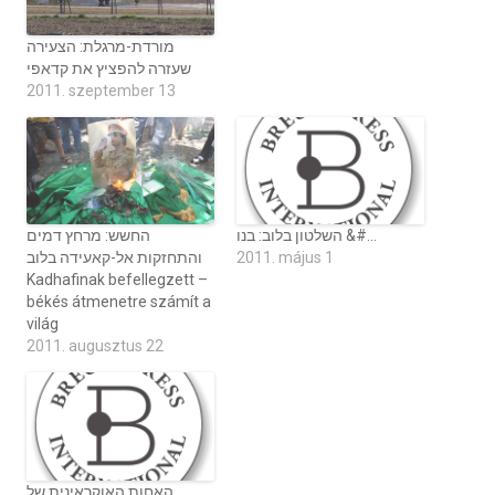
מורדת-מרגלת: הצעירה
שעזרה להפציץ את קדאפי
2011. szeptember 13
השלטון בלוב: בנו &#…
החשש: מרחץ דמים
2011. május 1
והתחזקות אל-קאעידה בלוב
Kadhafinak befellegzett –
békés átmenetre számít a
világ
2011. augusztus 22
האחות האוקראינית של