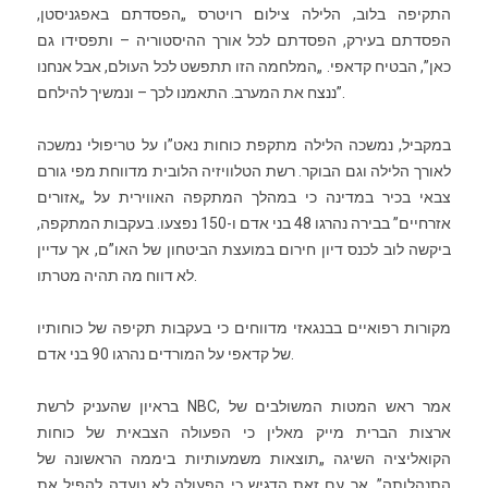
התקיפה בלוב, הלילה צילום׃ רויטרס „הפסדתם באפגניסטן,
הפסדתם בעירק, הפסדתם לכל אורך ההיסטוריה – ותפסידו גם
כאן”, הבטיח קדאפי. „המלחמה הזו תתפשט לכל העולם, אבל אנחנו
ננצח את המערב. התאמנו לכך – ונמשיך להילחם”.
במקביל, נמשכה הלילה מתקפת כוחות נאט”ו על טריפולי נמשכה
לאורך הלילה וגם הבוקר. רשת הטלוויזיה הלובית מדווחת מפי גורם
צבאי בכיר במדינה כי במהלך המתקפה האווירית על „אזורים
אזרחיים” בבירה נהרגו 48 בני אדם ו-150 נפצעו. בעקבות המתקפה,
ביקשה לוב לכנס דיון חירום במועצת הביטחון של האו”ם, אך עדיין
לא דווח מה תהיה מטרתו.
מקורות רפואיים בבנגאזי מדווחים כי בעקבות תקיפה של כוחותיו
של קדאפי על המורדים נהרגו 90 בני אדם.
בראיון שהעניק לרשת NBC, אמר ראש המטות המשולבים של
ארצות הברית מייק מאלין כי הפעולה הצבאית של כוחות
הקואליציה השיגה „תוצאות משמעותיות ביממה הראשונה של
התנהלותה”, אך עם זאת הדגיש כי הפעולה לא נועדה להפיל את