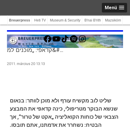
Menü
Breuerpress
Heti TV
Museum & Security
B'nai B'rith
Mazsiköm
Facebook
YouTube
TikTok
Spotify
Instagram
קדאפי: „מוכנים למ&#…
2011. március 20 13:13
שליט לוב מקשיח עורף ולא מוכן לוותר: בנאום
שנשא הבוקר מטריפולי, כינה קדאפי את המבצע
הצבאי של כוחות הקואליציה „אקט של טרור”, אך
הבטיח: נשחרר את אדמתנו, אתם תובסו.