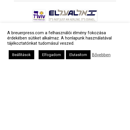
A breuerpress.com a felhasználói élmény fokozása
érdekében sütiket alkalmaz. A honlapunk használatával
tájékoztatónkat tudomásul veszed.
Bővebben
Beállítások
Elfogadom
Elutasítom
a
médiaszolgáltatási
tevékenységét a
Médiatanács a
Médiatanács
Támogatási
Programja
keretében
támogatja
Kapcsolat
Adatvédelem
Impresszum
Hirdetési árlista