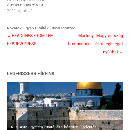
קדאפי שוברת שתיקה
2011. április 7
Rovatok:
Egyéb
Cimkék:
Uncategorized
Bejegyzés
←
HEADLINES FROM THE
Martonyi: Magyarország
navigáció
HEBREW PRESS
humanitárius céllal segítséget
nyújthat
→
LEGFRISSEBB HÍREINK
A Tel-Avivi Egyetem kutatói által készített új jelentés...