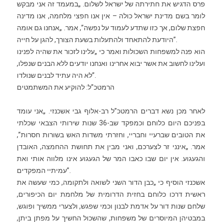
פרס הדגיש את חתירתה של ישראל לשלום. „במעמד זה אני מבקש
לומר בשם מדינת ישראל כולה – אין אנו חפצי מלחמה, אנו מדינה
חפצת שלום, אך כזו שתדע לעמוד על נפשה”, אמר. „אנחנו גם אומה
היודעת להתאחד ולהתעלות בשעת הצורך, להגן על חייה”.
הוא פנה למשפחות השכולות ואמר כי „עלינו לזכור את שהיה לפנינו
ועלינו לחשוב את אשר יבוא אחרינו ואנחנו יודעים ללא הבנים שנפלו,
לא היה עתיד לבנים שנולדו”.
הרמטכ”ל: להוקיע את המשתמטים
לאחר מכן נשא דברים הרמטכ”ל רב-אלוף גבי אשכנזי. „אני עומד
בפניכם היום כלוחם וכמפקד שב-36 שנות שירותי הצבאי שכלתי
את הטובים שברעיי וחבריי, וחזרתי משדות האש בשורות חסרות”,
אמר. „אינני זר לצערכם, ואני מבין את תחושת ההחמצה, האובדן
והגעגוע. אין יום שבו כאבו המר של הגעגוע אינו מלווה אותי ואת
עמיתיי המפקדים”.
אשכנזי הוסיף כי „כבן הדור השני לשואה ולתקומה, כמי שעשה את
ראשית דרכו כלוחם בחזית הדרומית של מלחמת יום הכיפורים,
שלחם שנות דור על אדמת לבנון וכמי שפגש, ולצערי ממשיך ופוגש,
במבטיהן המיוסרים של משפחות, שהשכול החשיך על מפתן ביתן,