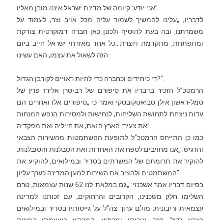
אני יודע: קיומה של מדינת ישראל איננו מובן מאליו”.
לדבריו, „עלינו להמשיך לשמור עליה מכל אויב וצר, לעמוד על
משמרתנו, ובה בעת להוסיף ולכונן כאן חברה דמוקרטית צודקת
ומתפתחת, מתקדמת ויוצרת…כל אחד מאזרחי ישראל חייב ביום
הזה לשאול את עצמו, האם עשינו
די כיחידים וכחברה כדי להיות ראויים לקורבן הגדול?”.
הרמטכ”ל הזכיר בדבריו את סיפורם של רב-סרן אלירז פרץ של
סמל-ראשון אילן סביאטקובסקי ואמר כי „סיפורים אלו ואחרים הם
עדות ניצחת לתחושת השליחות, לנחישות ולמסירות הנפש המנחות
את צעירי הארץ הזאת, את חייליה ואת מפקדיה”.
כמו כן התייחס הרמטכ”ל לתופעת ההשתמטות מהשירות הצבאי
והדגיש: „אנו מחויבים לטפח את האחדות ואת הסבלנות והסובלנות,
להוקיר את תרומתם של המשרתים בסדיר ובמילואים, להוקיע את
המשתמטים ולהציב את השירות למען המדינה כערך עליון”.
בסיום דבריו אמר אשכנזי: „גם במלאת לנו 62 שנות עצמאות, טרם
השלימו חלק משכנינו, הקרובים והרחוקים, עם זכותנו למדינה
עצמאית וריבונית. מולם ערוך צה”ל על גייסותיו בסדיר ובמילואים