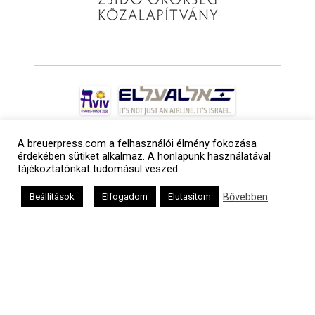
A breuerpress.com a felhasználói élmény fokozása
érdekében sütiket alkalmaz. A honlapunk használatával
tájékoztatónkat tudomásul veszed.
Bővebben
Beállítások
Elfogadom
Elutasítom
a
médiaszolgáltatási
tevékenységét a
Médiatanács a
Médiatanács