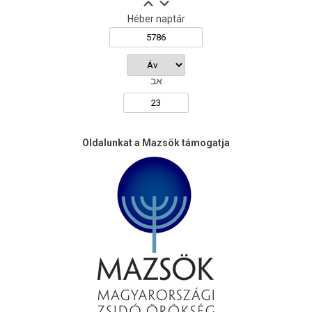
Héber naptár
אב
Oldalunkat a Mazsök támogatja