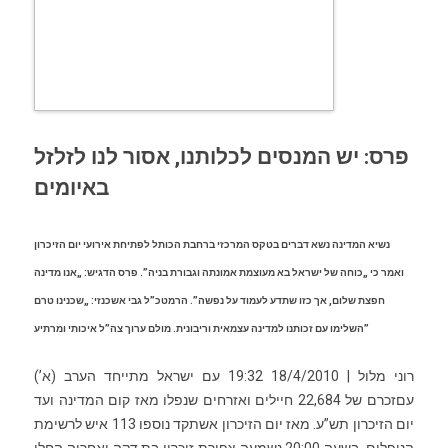
פרס: יש המנסים לכלותנו, אסור לנו לזלזל
באיומים
נשיא המדינה נשא דברים בטקס המרכזי ברחבת הכותל לפתיחת אירועי יום הזיכרון
ואמר כי „כוחה של ישראל בא מעוצמת אמונתה וגבורת בניה”. פרס הדגיש: „אנו מדינה
חפצת שלום, אך כזו שתדע לעמוד על נפשה”. הרמטכ”ל גבי אשכנזי: „שכנינו טרם
השלימו עם זכותנו למדינה עצמאית וריבונית. מולם ערוך צה”ל איכותי ומרתיע”
רוני מלול
|
18/4/2010 19:32
עם ישראל מתייחד הערב (א’)
עםזכרם של 22,684 חיילים ואזרחים שנפלו מאז קום המדינה ועד
יום הזיכרון תש”ע. מאז יום הזיכרון אשתקד נוספו 113 איש לרשימת