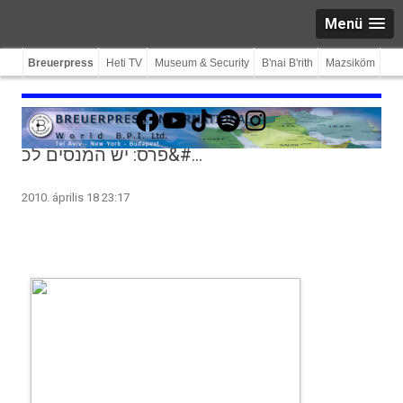
Menü
Breuerpress
Heti TV
Museum & Security
B'nai B'rith
Mazsiköm
Facebook
YouTube
TikTok
Spotify
Instagram
פרס: יש המנסים לכ&#…
2010. április 18 23:17