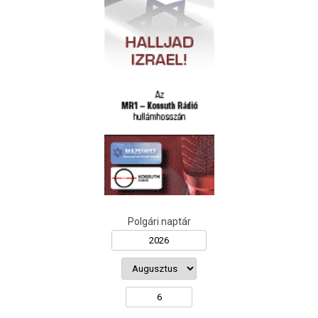
Polgári naptár