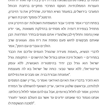
הנופלים. בשעה 20:00 נשמעה צפירת זיכרון בת דקה ואחריה החלו
העצרות הממלכתיות. הטקס המרכזי מתקיים ברחבת הכותל
המערבי בירושלים, במעמד נשיא המדינה, שהדליק את נר הזיכרון,
הרמטכ”ל ומפקד חטיבת השריון.
בפתח דבריו אמר פרס כי עבור המשפחות השכולות יום הזיכרון אינו
מתחיל בצפירת דומיה ולא מסתיים בהדלקת משואות. „אני יודע
שאין נחמה ותחליף לבן שלצעדיו אתם מצפים בחדר המדרגות. הבן
שאתם מבקשים לחוש פעם נוספת את ריח גופו. געגועים שרב
הולכים וגוברים עם הזמן”, אמר.
לדברי הנשיא, „האמת מעידה שהגורל העמיס עליכם את הכבד
במחירים – השכול וזיכה אותנו בגדול של ההישגים – התקומה. גורל
ישראל הוא גורל כבן יחיד בהיסטוריה האנושית, ללא עומק
טריטוריאלי, ללא עושר טבעי. כוחה של ישראל בא לה מעוצמת
אמונתה וגבורת בניה. אנו מבכים את נפילתם”.
הוא הזכיר בדבריו את האיום האיראני ואמר כי „עדיין ישנם המנסים
לכלותינו, ובראשם שלטון איראני, עריץ השואף להשתלט על המזרח
התיכון. אסור לנו לזלזל באיומים, אבל גם להם אסור לזלזל ביכולתנו.
אנחנו נעמוד כפי שאנחנו יודעים עד אשר גם העולם הנאור יתעורר
לסכנה הנשקפת לו”.