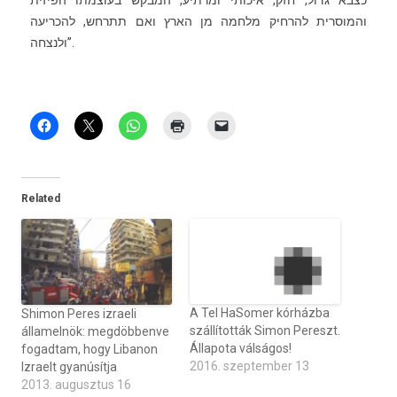
כצבא גדול, חזק, איכותי ומרתיע, המבקש בעוצמתו הפיזית
והמוסרית להרחיק מלחמה מן הארץ ואם תתרחש, להכריעה
ולנצחה”.
Related
A Tel HaSomer kórházba
Shimon Peres izraeli
szállították Simon Pereszt.
államelnök: megdöbbenve
Állapota válságos!
fogadtam, hogy Libanon
2016. szeptember 13
Izraelt gyanúsítja
2013. augusztus 16