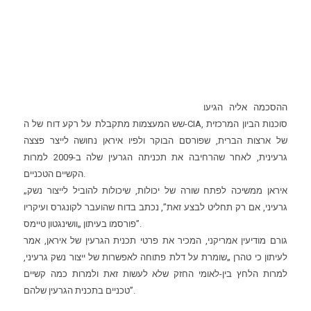
ההסכמה אליה הגיעו
, סוכנות הביון המרכזית
דוח של ה-CIA
שש המעצמות מתקבלת על רקע
של ארצות הברית, שפורסם הבוקר ולפיו איראן נחושה לייצר פצצה
גרעינית, לאחר שהרחיבה את תכניתה הגרעין שלה ב-2009 למרות
הקשיים הטכניים.
„איראן ממשיכה לפתח שורה של יכולות, שיכולות להוביל לייצור נשק
גרעיני, אם רק תחליט לבצע זאת”, נכתב בדוח שהועבר לקונגרס ועיקריו
פורסמו בעיתון „וושינגטון טיימס”.
גורם מודיעין אמריקני, המכיר את פרטי תכנית הגרעין של איראן, אמר
לעיתון כי טהרן „שומרת על דלת פתוחה לאפשרות של ייצור נשק גרעיני,
למרות הלחץ בין-לאומי החזק שלא לעשות זאת ולמרות כמה קשיים
טכניים בתכנית הגרעין שלהם”.