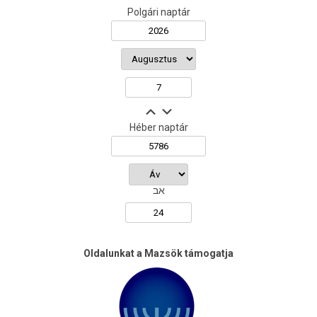
Polgári naptár
Héber naptár
אב
Oldalunkat a Mazsök támogatja