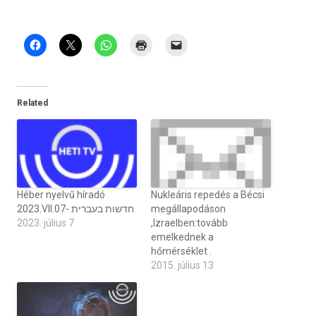
Related
Héber nyelvű híradó
Nukleáris repedés a Bécsi
megállapodáson
2023.VII.07- חדשות בעברית
2023. július 7
,Izraelben:tovább
emelkednek a
hőmérséklet .
2015. július 13