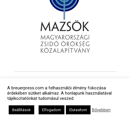
A breuerpress.com a felhasználói élmény fokozása
érdekében sütiket alkalmaz. A honlapunk használatával
tájékoztatónkat tudomásul veszed.
Bővebben
Beállítások
Elfogadom
Elutasítom