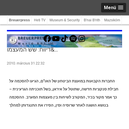
Menü
Breuerpress
Heti TV
Museum & Security
B'nai B'rith
Mazsiköm
Facebook
YouTube
TikTok
Spotify
Instagram
דיווח: שש המעצמו&…
2010. március 31 22:32
החברות הקבועות במועצת הביטחון של האו”ם, הגיעו להסכמה על
חבילת סנקציות חדשה, שתוטל על איראן, בשל תוכניתה הגרעינית –
כך אמר מקור בכיר, המקורב לשיחות בין מעצמות המערב. ההסכמה
בנושא הושגה לאחר שרוסיה וסין, הסירו את התנגדותן למהלך