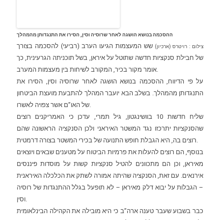
ההסכמה בנושא הושגה לאחר שרוסיה וסין, הסירו את התנגדותן מהמהלך
שש המעצמות הגיעו הערב (רביעי) להסכמה בצורך
צילום : רויטרס (ארכיון)
של חבילת סנקציות חדשה שתוטל על איראן, בשל תוכניתה הגרעינית, כך
אומר מקור בכיר, המקורב לשיחות בין מעצמות המערב.
על פי הדיווח, ההסכמה בנושא הושגה לאחר שרוסיה וסין, הסירו את
התנגדותן מהמהלך. בשלב הבא יועבר המהלך להתבעת מועצת הביטחון
של האו”ם אשר צפויה לאשרו.
שליח חדשות 10 בוושינגטון, גיל תמרי, עדכן כי האמריקנים רוצים
שהסנקציות יתרכזו נגד המשטר האיראני ולכן הסנקציה הראשונה שהם
רוצים בה, היא הגבלת חופש התנועה של בכירי המשטר בצורה דרמטית.
בנוסף, הם רוצים להעלות את פרמיות הביטוח על מטענים שבאים ויוצאים
מאיראן, וכן הם מתכוונים להטיל סנקציות קשות על מוסדות פיננסים
אירנאים. עם זאת, הסנקציה שהיתה אמורה לשתק את הכלכלה האיראנית
– הגבלות על יבוא דלק מאיראן – לא תופעל בגלל ההתנגדות של רוסיה
וסין.
כבר בשבוע שעבר טענה ארה”ב כי היא
מובילה את הקהילה הבינלאומית