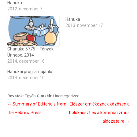
Hanuka
2012. december 7
Hanuka
2013. november 17
Chanuka 5775 – Fények
Ünnepe, 2014
2014. december 16
Hanukai programajánló
2014. december 10
Rovatok:
Egyéb
Cimkék:
Uncategorized
Bejegyzés
←
Summary of Editorials from
Először emlékeznek közösen a
navigáció
the Hebrew Press
holokauszt és a kommunizmus
áldozataira
→