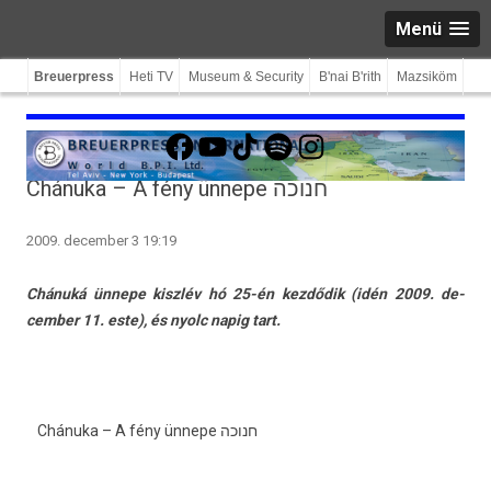
Menü
Breuerpress
Heti TV
Museum & Security
B'nai B'rith
Mazsiköm
Facebook
YouTube
TikTok
Spotify
Instagram
Chánuka – A fény ünnepe חנוכה
2009. december 3 19:19
Chánuká ünnepe
kiszlév hó 25-én
kezdődik (idén
2009. de­
cemb­er 11.
este), és nyolc napig tart.
Chánuka – A fény ünnepe חנוכה