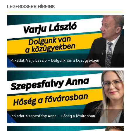
LEGFRISSEBB HÍREINK
Pirkadat: Varju László – Dolgunk van a közügyekben
Pirkadat: Szepesfalvy Anna – Hőség a fővárosban