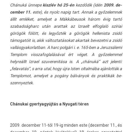
Chánuká ünnepe
kiszlév hó 25-én
kezdődik (idén
2009. de­
cemb­er 11.
este), és nyolc napig tart. Annak a győzelem­nek
állít emléket, amelyet a Mák­kábeusok három évig tartó
szabad­ságharc után arat­tak az Iz­raelt el­fogl­aló szíriai
görögök fölött, és legyőzték a görögök hel­lenis­ta zsidó
támogatóit is, akik vál­toztatásokat akar­tak be­vezet­ni a zsidó
val­lásgyakor­latban. A harc polgári i. e. 165-ben a Jeruz­sálemi
Templom visszafog­lalásáv­al ért véget. A győzelem­mel
helyreállt Iz­rael szuverenitása is. A „chánuká” azt jelen­ti:
„felavatás”, s arra utal, hogy újra Isten ol­talmába ajánlották a
Templomot, amelyet a pogány bálványok és prak­tikák be­
szen­nyez­tek.
Chánukai gyer­tyagyúj­tás a Nyugati téren
2009. de­cemb­er 11-től 19-ig mind­en este (de­cemb­er 11., és