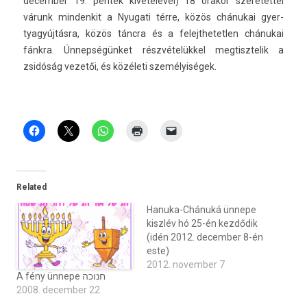
de­cemb­er 19. péntek kivételével) 18 órakor szeretet­tel
várunk min­denkit a Nyugati térre, közös chánukai gyer­
tyagyúj­tásra, közös táncra és a felejthetetl­en chánukai
fánkra. Ünnepségünket részvételükkel meg­tisztelik a
zsidóság vezetői, és közéleti személyiségek.
Related
Hanuka-Chánuká ünnepe
kiszlév hó 25-én kezdődik
(idén 2012. december 8-én
este)
2012. november 7
A fény ünnepe חנוכה
2008. december 22