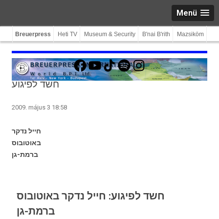
Menü
Breuerpress
Heti TV
Museum & Security
B'nai B'rith
Mazsiköm
Facebook
YouTube
TikTok
Spotify
Instagram
חשד לפיגוע
2009. május 3 18:58
חייל נדקר
באוטובוס
ברמת-גן
חשד לפיגוע: חייל נדקר באוטובוס
ברמת-גן