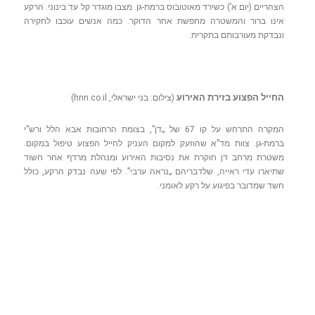
הצהריים (יום א’) כשירד מאוטובוס ברמת-גן. מצבו מוגדר קל עד בינוני. הרקע
אינו ברור והמשטרה מחפשת אחר הדוקר. כמה אנשים עוכבו לחקירה
ונבדקת מעורבותם בתקרית.
החייל הפצוע בזירת האירוע
(צילום: בני ישראלי, hnn.co.il)
המקרה התרחש על קו 67 של „דן”, בצומת הרחובות אבא הלל ורש”י
ברמת-גן. צוות מד”א שהוזעק למקום העניק לחייל הפצוע טיפול במקום.
משטרת מרחב דן חוקרת את נסיבות האירוע ומנהלת מרדף אחר חשוד
שתיארו עדי ראייה, שלדבריהם „נראה ערבי”. לפי שעה נבדק הרקע, כולל
חשד שמדובר בפיגוע על רקע לאומני.