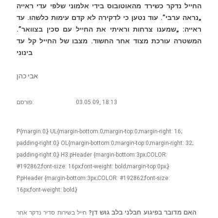
החייל נדקר כשירד מהאוטובוס בידי אלמוני שלפי עדי ראייה
„נראה ערבי”. עוד נטען כי לדקירה לא קדם עימות כלשהו. עד
ראייה: „שמענו צרחות וראיתי את החייל עם סכין בצוואר”.
המשטרה עורכת מצוד אחר החשוד. מצבו של החייל קל עד
בינוני
אבי כהן
03.05.09, 18:13
פורסם:
P{margin:0;} UL{margin-bottom:0;margin-top:0;margin-right: 16;
padding-right:0;} OL{margin-bottom:0;margin-top:0;margin-right: 32;
padding-right:0;} H3.pHeader {margin-bottom:3px;COLOR:
#192862;font-size: 16px;font-weight: bold;margin-top:0px;}
P.pHeader {margin-bottom:3px;COLOR: #192862;font-size:
16px;font-weight: bold;}
האם מדובר בפיגוע חבלני בלב גוש דן?
חייל בשירות סדיר נדקר אחר