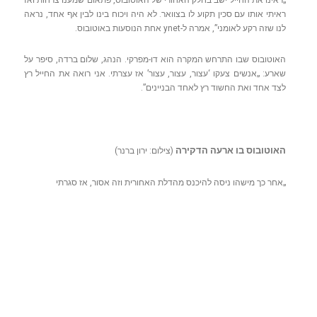
„ראינו את החייל ישב בחלק האחורי של האוטובוס, פתאום שמענו צרחות ואז
ראיתי אותו עם סכין תקוע לו בצוואר. לא היה ויכוח בינו לבין אף אחד, נראה
לנו שזה רקע לאומני”, אמרה ל-ynet אחת הנוסעות באוטובוס.
האוטובוס שבו התרחש המקרה הוא דו-מפרקי. הנהג, שלום ברדה, סיפר על
שארע: „אנשים צעקו ‘עצור, עצור, עצור’ אז עצרתי. אני רואה את החייל רץ
לצד אחד ואת החשוד רץ לאחד הבניינים”.
האוטובוס בו ארעה הדקירה
(צילום: ירון ברנר)
„אחר כך מישהו ניסה להיכנס מהדלת האחורית וזה אסור, אז סגרתי