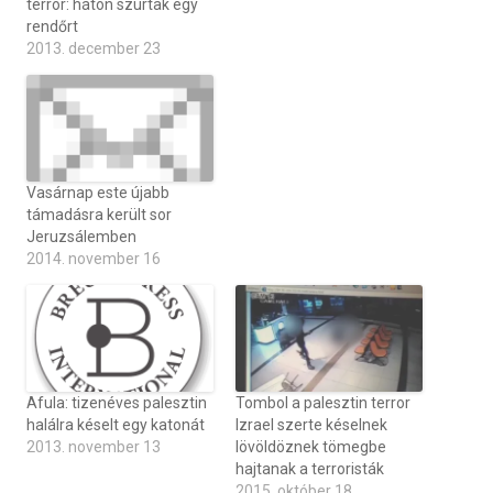
terror: háton szúrtak egy
rendőrt
2013. december 23
Vasárnap este újabb
támadásra került sor
Jeruzsálemben
2014. november 16
Afula: tizenéves palesztin
Tombol a palesztin terror
halálra késelt egy katonát
Izrael szerte késelnek
2013. november 13
lövöldöznek tömegbe
hajtanak a terroristák
2015. október 18