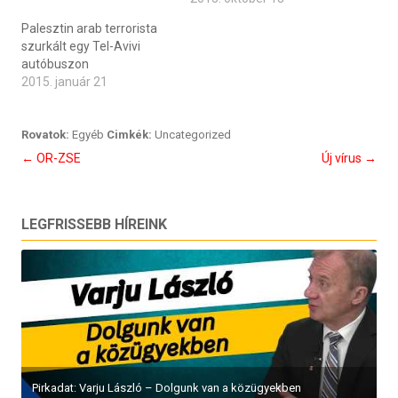
Palesztin arab terrorista
szurkált egy Tel-Avivi
autóbuszon
2015. január 21
Rovatok:
Egyéb
Cimkék:
Uncategorized
Bejegyzés
←
OR-ZSE
Új vírus
→
navigáció
LEGFRISSEBB HÍREINK
Pirkadat: Varju László – Dolgunk van a közügyekben