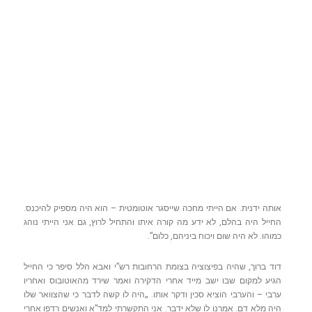
אותה ידנית. אם הייתי מחכה שייסגר אוטומטית – הוא היה מספיק להיכנס.
החייל היה בהלם, לא ידע מה קורה איתו והתחיל לרוץ, גם אני הייתי נוהג
כמוהו. לא היה שום ויכוח ביניהם, כלום”.
דוד ברוך, שהיה בפיצוציה בצומת הרחובות רש”י ואבא הלל סיפר כי החייל
הגיע למקום שבו ישב מייד אחרי הדקירה ואמר שירד מהאוטובוס ואחריו
ערבי – והערבי הוציא סכין ודקר אותו. „היה לו קשה לדבר כי שהצוואר שלו
היה מלא דם. אמרנו לו שלא ידבר. אני התקשרתי למד”א ואנשים רדפו אחרי