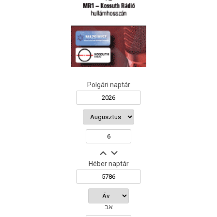
Polgári naptár
Héber naptár
אב