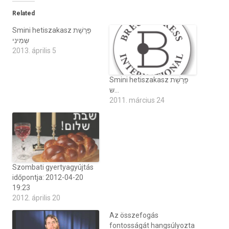
Related
Smini hetiszakasz פָּרָשָׁת
שְּמִינִי
2013. április 5
Smini hetiszakasz פָּרָשָׁת
שּ…
2011. március 24
Szombati gyertyagyújtás
időpontja: 2012-04-20
19:23
2012. április 20
Az összefogás
fontosságát hangsúlyozta