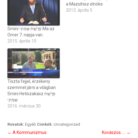
a Mazsihisz elnöke
2013. április 5
Smini פָּרָשָׁת שְּמִינִי Ma az
Omer 7. napja van.
2015. április 10
Tiszta fejjel, érzékeny
szemmel járni a világban
Smini Hetiszakasz פָּרָשָׁת
שְּמִינִי
2016. március 30
Rovatok:
Egyéb
Cimkék:
Uncategorized
Bejegyzés
←
A Kommunizmus
Kovászos…..
→