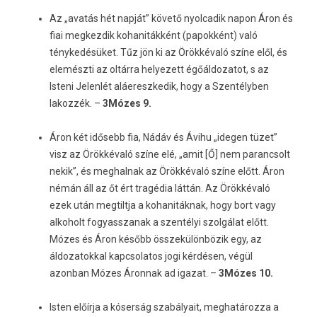
Az „avatás hét napját” követő nyolcadik napon Áron és
fiai megkezdik kohanitákként (papokként) való
ténykedésüket. Tűz jön ki az Örökkévaló színe elől, és
elemészti az oltárra helyezett égőáldozatot, s az
Isteni Jelenlét aláereszkedik, hogy a Szentélyben
lakozzék. –
3Mózes 9.
Áron két idősebb fia, Nádáv és Ávihu „idegen tüzet”
visz az Örökkévaló színe elé, „amit [Ő] nem parancsolt
nekik”, és meghalnak az Örökkévaló színe előtt. Áron
némán áll az őt ért tragédia láttán. Az Örökkévaló
ezek után megtiltja a kohanitáknak, hogy bort vagy
alkoholt fogyasszanak a szentélyi szolgálat előtt.
Mózes és Áron később összekülönbözik egy, az
áldozatokkal kapcsolatos jogi kérdésen, végül
azonban Mózes Áronnak ad igazat. –
3Mózes 10.
Isten előírja a kóserság szabályait, meghatározza a