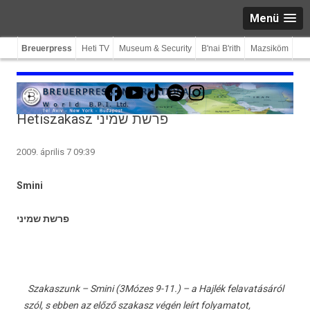
Menü
Breuerpress
Heti TV
Museum & Security
B'nai B'rith
Mazsiköm
Facebook
YouTube
TikTok
Spotify
Instagram
Hetiszakasz פרשת שמיני
2009. április 7 09:39
Smini
פרשת שמיני
Szakaszunk –
Smini (3Mózes 9-11.)
– a Hajlék felavatásáról
szól, s ebben az előző szakasz végén leírt folyamatot,