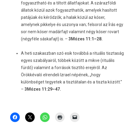
fogyasztható és a tiltott állatfajokat. A szárazföldi
állatok közül azok fogyaszthatók, amelyek hasított
patájúak és kérődzők; a halak közül az kóser,
amelynek pikkelye és uszonya van; felsorol az Írás egy
sor nem kóser madárfajt valamint négy kóser rovart
(négyféle sáskafajt) is. –
3Mózes 11:1–28.
A heti szakaszban szó esik továbbá a rituális tisztaság
egyes szabályairól, többek között a mikve (rituális
fürdő) valamint a források tisztító erejéről. Az
Örökkévaló elrendeli Izrael népének, „hogy
különbséget tegyetek a tisztátalan és a tiszta között.”
–
3Mózes 11:29–47.