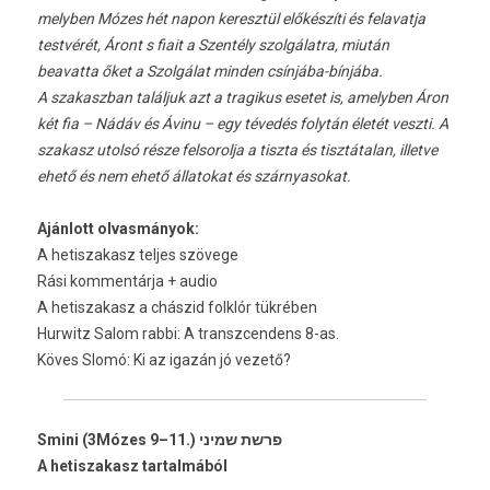
melyben Mózes hét napon keresztül előkészíti és felavatja
testvérét, Áront s fiait a Szentély szolgálatra, miután
beavatta őket a Szolgálat minden csínjába-bínjába.
A szakaszban találjuk azt a tragikus esetet is, amelyben Áron
két fia – Nádáv és Ávinu – egy tévedés folytán életét veszti. A
szakasz utolsó része felsorolja a tiszta és tisztátalan, illetve
ehető és nem ehető állatokat és szárnyasokat.
Ajánlott ol­vasmányok:
A hetis­zakasz tel­jes szövege
Rási kom­mentár­ja + audio
A hetis­zakasz a chászid folklór tükrében
Hur­witz Salom rabbi: A trans­zcen­dens 8-as.
Köves Slomó: Ki az igazán jó vezető?
Smini (3Mózes 9–11.) פרשת שמיני
A hetis­zakasz tar­talmából