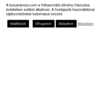
אב
A breuerpress.com a felhasználói élmény fokozása
érdekében sütiket alkalmaz. A honlapunk használatával
tájékoztatónkat tudomásul veszed.
Bővebben
Beállítások
Elfogadom
Elutasítom
Oldalunkat a Mazsök támogatja