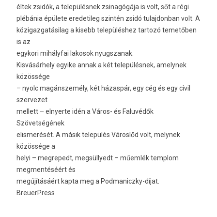
éltek zsidók, a településnek zsinagógája is volt, sőt a régi
plébánia épülete eredetileg szintén zsidó tulajdonban volt. A
közigazgatásilag a kisebb településhez tartozó temetőben
is az
egykori mihályfai lakosok nyugszanak.
Kisvásárhely egyike annak a két településnek, amelynek
közössége
– nyolc magánszemély, két házaspár, egy cég és egy civil
szervezet
mellett – elnyerte idén a Város- és Faluvédők
Szövetségének
elismerését. A másik település Városlőd volt, melynek
közössége a
helyi – megrepedt, megsüllyedt – műemlék templom
megmentéséért és
megújításáért kapta meg a Podmaniczky-díjat.
BreuerPress