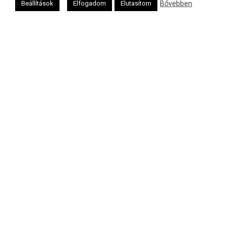
Bővebben
Beállítások
Elfogadom
Elutasítom
Polgári naptár
Héber naptár
אב