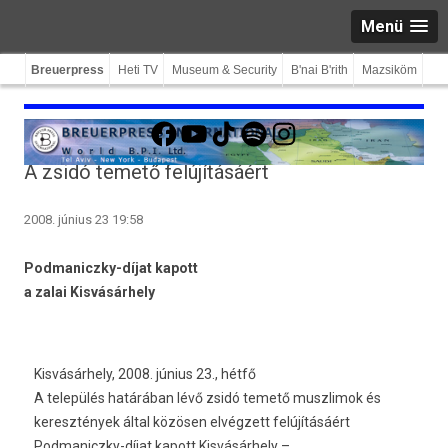
Menü
Breuerpress
Heti TV
Museum & Security
B'nai B'rith
Mazsiköm
Facebook
YouTube
TikTok
Spotify
Instagram
A zsidó temető felújításáért
2008. június 23 19:58
Podmaniczky-díjat kapott
a zalai Kisvásárhely
Kisvásárhely, 2008. június 23., hétfő
A település határában lévő zsidó temető muszlimok és
keresztények által közösen elvégzett felújításáért
Podmaniczky-díjat kapott Kisvásárhely –