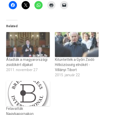
Related
Átadták a magyarországi
Kitüntették a Győri Zsidó
zsidókért díjakat
Hitközösség elnökét -
2011. november 27
Villányi Tibort
2015. január 22
Felavatták
Nagykapornakon