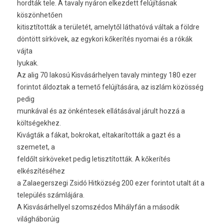
hordták tele. A tavaly nyáron elkezdett felújításnak
köszönhetően
kitisztították a területét, amelytől láthatóvá váltak a földre
döntött sírkövek, az egykori kőkerítés nyomai és a rókák
vájta
lyukak.
Az alig 70 lakosú Kisvásárhelyen tavaly mintegy 180 ezer
forintot áldoztak a temető felújítására, az iszlám közösség
pedig
munkával és az önkéntesek ellátásával járult hozzá a
költségekhez.
Kivágták a fákat, bokrokat, eltakarították a gazt és a
szemetet, a
feldőlt sírköveket pedig letisztították. A kőkerítés
elkészítéséhez
a Zalaegerszegi Zsidó Hitközség 200 ezer forintot utalt át a
település számlájára.
A Kisvásárhellyel szomszédos Mihályfán a második
világháborúig