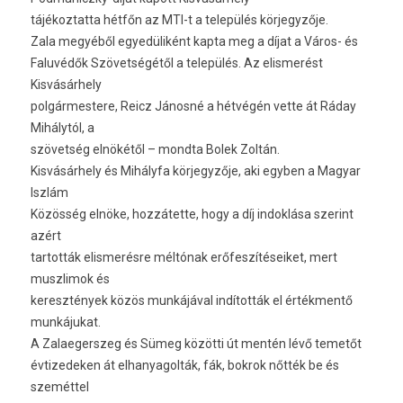
tájékoztatta hétfőn az MTI-t a település körjegyzője.
Zala megyéből egyedüliként kapta meg a díjat a Város- és
Faluvédők Szövetségétől a település. Az elismerést
Kisvásárhely
polgármestere, Reicz Jánosné a hétvégén vette át Ráday
Mihálytól, a
szövetség elnökétől – mondta Bolek Zoltán.
Kisvásárhely és Mihályfa körjegyzője, aki egyben a Magyar
Iszlám
Közösség elnöke, hozzátette, hogy a díj indoklása szerint
azért
tartották elismerésre méltónak erőfeszítéseiket, mert
muszlimok és
keresztények közös munkájával indították el értékmentő
munkájukat.
A Zalaegerszeg és Sümeg közötti út mentén lévő temetőt
évtizedeken át elhanyagolták, fák, bokrok nőtték be és
szeméttel