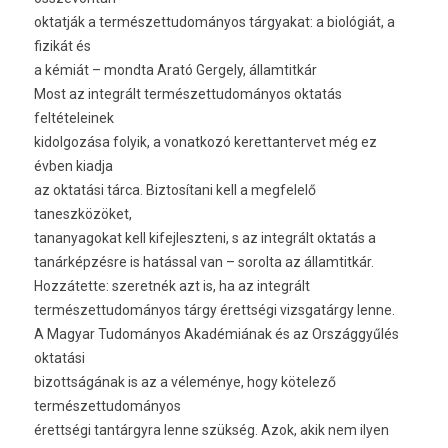
oktatják a természettudományos tárgyakat: a biológiát, a
fizikát és
a kémiát – mondta Arató Gergely, államtitkár
Most az integrált természettudományos oktatás
feltételeinek
kidolgozása folyik, a vonatkozó kerettantervet még ez
évben kiadja
az oktatási tárca. Biztosítani kell a megfelelő
taneszközöket,
tananyagokat kell kifejleszteni, s az integrált oktatás a
tanárképzésre is hatással van – sorolta az államtitkár.
Hozzátette: szeretnék azt is, ha az integrált
természettudományos tárgy érettségi vizsgatárgy lenne.
A Magyar Tudományos Akadémiának és az Országgyűlés
oktatási
bizottságának is az a véleménye, hogy kötelező
természettudományos
érettségi tantárgyra lenne szükség. Azok, akik nem ilyen