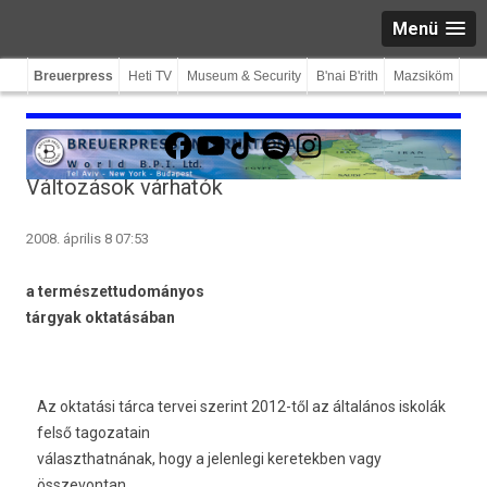
Menü
Breuerpress
Heti TV
Museum & Security
B'nai B'rith
Mazsiköm
Facebook
YouTube
TikTok
Spotify
Instagram
Változások várhatók
2008. április 8 07:53
a természettudományos
tárgyak oktatásában
Az oktatási tárca tervei szerint 2012-től az általános iskolák
felső tagozatain
választhatnának, hogy a jelenlegi keretekben vagy
összevontan