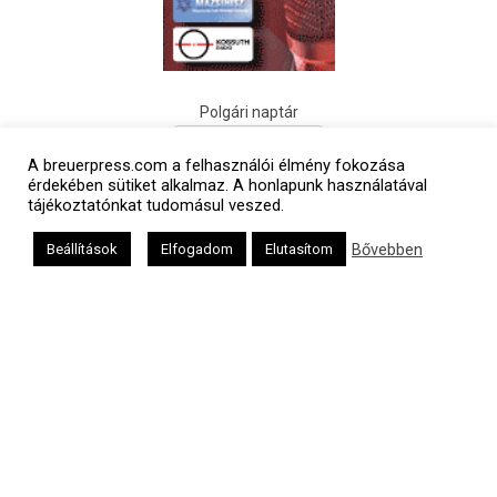
Polgári naptár
A breuerpress.com a felhasználói élmény fokozása
érdekében sütiket alkalmaz. A honlapunk használatával
tájékoztatónkat tudomásul veszed.
Bővebben
Beállítások
Elfogadom
Elutasítom
Héber naptár
אב
Oldalunkat a Mazsök támogatja