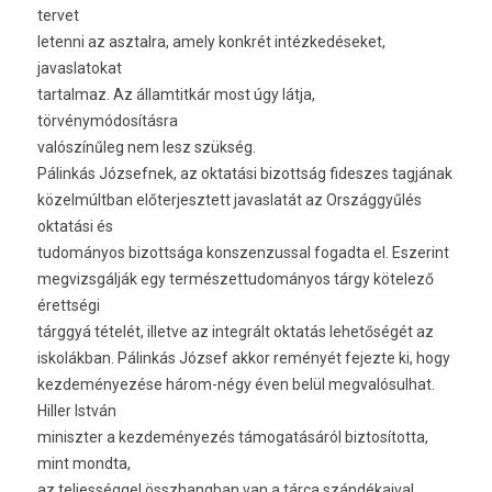
tervet
letenni az asztalra, amely konkrét intézkedéseket,
javaslatokat
tartalmaz. Az államtitkár most úgy látja,
törvénymódosításra
valószínűleg nem lesz szükség.
Pálinkás Józsefnek, az oktatási bizottság fideszes tagjának
közelmúltban előterjesztett javaslatát az Országgyűlés
oktatási és
tudományos bizottsága konszenzussal fogadta el. Eszerint
megvizsgálják egy természettudományos tárgy kötelező
érettségi
tárggyá tételét, illetve az integrált oktatás lehetőségét az
iskolákban. Pálinkás József akkor reményét fejezte ki, hogy
kezdeményezése három-négy éven belül megvalósulhat.
Hiller István
miniszter a kezdeményezés támogatásáról biztosította,
mint mondta,
az teljességgel összhangban van a tárca szándékaival.