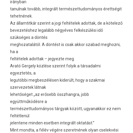
irányban
tanulnak tovább, integrált természettudományos érettségit
tehetnének.
Az államtitkár szerint a jogi feltételek adottak, de a kötelező
bevezetéshez legalább négyéves felkészülési idő
szükséges a döntés
meghozatalától. A döntést is csak akkor szabad meghozni,
ha a
feltételek adottak – jegyezte meg.
Arató Gergely közlése szerint folyik a társadalmi
egyeztetés, a
legutóbbi megbeszélésen kiderült, hogy a szakmai
szervezetek látnak
lehetőséget „az erősebb összhangra, jobb
együttműködésre a
természettudományos tárgyak között, ugyanakkor ez nem
feltétlenül
jelentene minden esetben integrált oktatást.”
Mint mondta, a félév végére szeretnének olyan cselekvési