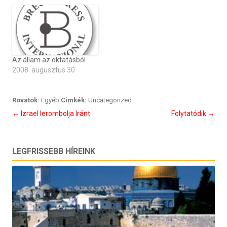
Az állam az oktatásból
2008. augusztus 30
Rovatok:
Egyéb
Cimkék:
Uncategorized
Bejegyzés
←
Izrael lerombolja Iránt
Folytatódik
→
navigáció
LEGFRISSEBB HÍREINK