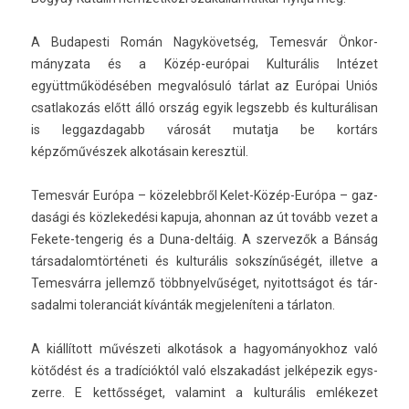
A Budapes­ti Román Nagykövetség, Temes­vár Önkor­
mányzata és a Közép-európai Kul­turális Intézet
együttműködésében meg­valósuló tárlat az Európai Uniós
csat­lakozás előtt álló ország egyik legszebb és kul­turálisan
is leg­gazdagabb városát mutat­ja be kortárs
képzőművészek alkotásain keresztül.
Temes­vár Európa – közelebbről Kelet-Közép-Európa – gaz­
dasági és köz­lekedési kapuja, ahon­nan az út tovább vezet a
Fekete-tengerig és a Duna-deltáig. A szer­vezők a Bánság
tár­sadalom­történeti és kul­turális sokszínűségét, il­let­ve a
Temes­várra jel­lemző többnyel­vűséget, nyitottságot és tár­
sadal­mi toleran­ciát kívánták meg­jeleníteni a tár­laton.
A kiállított művészeti alkotások a hagyományok­hoz való
kötődést és a tradícióktól való elszakadást jelképezik egys­
zerre. E kettősséget, valamint a kul­turális emlékezet