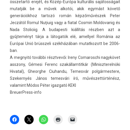
összetartó erejét, és Közép-Európa kul­turális sajátosságait
mutat­ják be a művek alkotói, akik egymást követő
generációkhoz tar­tozó román képzőművészek Peter
Jeczától Romul Nuţiuig vagy a fiat­al Co­smin Mol­dovanig és
Nada Stoliciig. A budapes­ti kiállítás részben azt a
gyűjteményt tárja a látogatók elé, amel­lyel Románia az
Európai Unió brüsszeli székházában mutat­kozott be 2006-
ban.
A meg­nyitó további résztvevői: Ireny Com­aroschi nagykövet
as­szony, Gémesi Ferenc szakál­lamtit­kár (Miniszterel­nöki
Hivat­al), Gheorghe Ciuhan­du, Temes­vár pol­gármes­tere,
Szeker­nyés János temes­vári író, művészettörténész,
valamint Módos Péter igaz­gató KEKI
BreuerPress-info