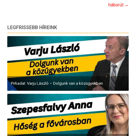
háborút
→
LEGFRISSEBB HÍREINK
Pirkadat: Varju László – Dolgunk van a közügyekben