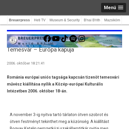
Menü
Breuerpress
Heti TV
Museum & Security
B'nai B'rith
Mazsiköm
Facebook
YouTube
TikTok
Spotify
Instagram
Temesvár – Európa kapuja
2006. október 18 21:41
Románia európai uniós tagsága kapcsán tizenöt temesvári
művész kiállítása nyílik a Közép-európai Kulturális
Intézetben 2006. október 18-án.
A november 3-ig nyitva tartó tárlaton ötven szobrot és
ötven festményt tekinthet meg a közönség. A kiállítást
Bogyay Katalin nemzetközi szakállamtitkár nyitja meg.