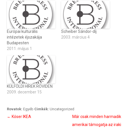
Európai kulturális
Scheiber Sándor-díj
intézetek éjszakája
2003. március 4
Budapesten
2011. május 1
KÜLFÖLDI HÍREK RÖVIDEN
2009. december 15
Rovatok:
Egyéb
Cimkék:
Uncategorized
Bejegyzés
←
Kóser IKEA
Már csak minden harmadik
navigáció
amerikai támogatja az iraki