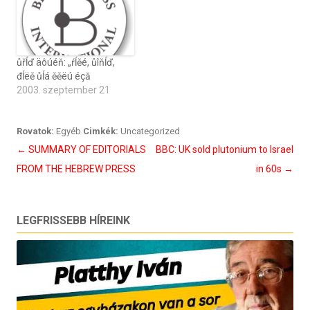
ůřĺď äôúéň: „ŕĺěé, ůîňĺď,
đĺëě ůĺá ěěëú éçă
2003. szeptember 21
Rovatok:
Egyéb
Cimkék:
Uncategorized
Bejegyzés
←
SUMMARY OF EDITORIALS
BBC: UK sold plutonium to Israel
navigáció
FROM THE HEBREW PRESS
in 60s
→
LEGFRISSEBB HÍREINK