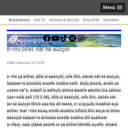
Menü
Breuerpress
Heti TV
Museum & Security
B'nai B'rith
Mazsiköm
Facebook
YouTube
TikTok
Spotify
Instagram
ě÷řŕú ôĺřéí: ńâř ňě äůčçéí
2006. március 10 15:57
ě÷řŕú çâ äôĺřéí, äĺřä ůř äáéčçĺď, ůŕĺě îĺôć, ěäčéě ńâř ňě äůčçéí,
ĺěäâáéř ŕú äôňéěĺú ěńéëĺě ôéâĺňé čéřĺř. ëĺçĺú äîůčřä, áńéĺň ůě
çééěé öä”ě, éúâářĺ ŕú äđĺëçĺú áîřëćé äáéěĺé áäňřëú îöá ůáĺňéú
ůäú÷ééîä äéĺí (10.3.06), äĺřä ůř äáéčçĺď, ůŕĺě îĺôć, ěäčéě ńâř
îěŕ ňě äůčçéí îîĺöŕé ůáú ĺňă éĺí řáéňé, ň÷á äçůůĺú îôéâĺňéí áçâ
äôĺřéí. îňář ÷řđé éîůéę ěôňĺě áîúëĺđú îöĺîöîú îĺôć äđçä ŕú îňřëú
äáéčçĺď ěäâáéř ŕú äôňéěĺú ěńéëĺě ôéâĺňé čřĺř áůáĺňééí
ä÷řĺáéí, ůáäí çĺââéí áéůřŕě ŕú çâ äôĺřéí ĺđňřëĺú áçéřĺú. áîńâřú