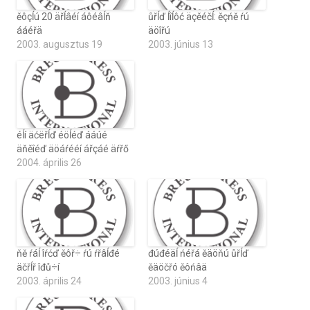
ěôçĺú 20 äřĺâéí áôéâĺň
ůřĺď ĺîĺôć äçěéčĺ: ěçńě ŕú
ááéřä
äöîřú
2003. augusztus 19
2003. június 13
éĺí äćëřĺď éöĺéď ááúé
äňěîéď äöáŕééí ářçáé äŕřő
2004. április 26
ňě ŕáĺ îŕćď ěôř÷ ŕú ŕřâĺđé
đúđéäĺ ńéřá ěäöňú ůřĺď
äčřĺř îđů÷í
ěäöčřó ěôńâä
2003. április 24
2003. június 4