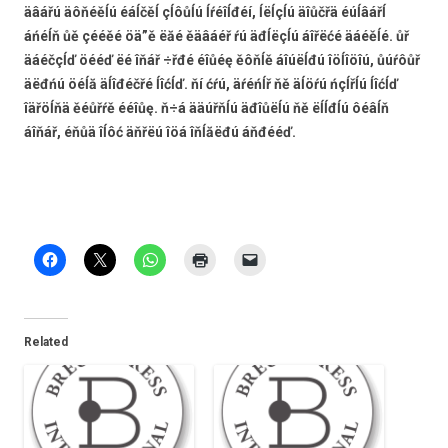
äâářú äôňéěĺú éáĺčěĺ çĺôůĺú ĺŕéîĺđéí, ĺëĺçĺú äîůčřä éúĺâářĺ
áńéĺň ůě çééěé öä”ě ëăé ěäâáéř ŕú äđĺëçĺú áîřëćé äáéěĺé. ůř
äáéčçĺď öééď ëé îňář ÷řđé éîůéę ěôňĺě áîúëĺđú îöĺîöîú, ůúŕôůř
äëđńú öéĺă äĺîđéčřé ĺîćĺď. ňí ćŕú, äŕéńĺř ňě äĺöŕú ńçĺřĺú ĺîćĺď
îäřöĺňä ěéůřŕě ééîůę. ň÷á ääúřňĺú äđîůëĺú ňě ëĺĺđĺú ôéâĺň
áîňář, éňůä îĺôć äňřëú îöá îňĺăëđú áňđééď.
Related