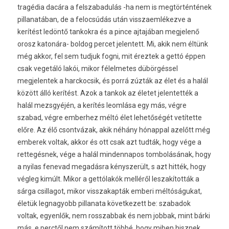
tragédia dacára a felszabadulás -ha nem is megtörténtének
pillanatában, de a felocsúdás után visszaemlékezve a
kerítést ledöntő tankokra és a pince ajtajában megjelenő
orosz katonára- boldog percet jelentett. Mi, akik nem éltünk
még akkor, fel sem tudjuk fogni, mit éreztek a gettó éppen
csak vegetáló lakói, mikor félelmetes dübörgéssel
megjelentek a harckocsik, és porrá zúzták az élet és a halál
között álló kerítést. Azok a tankok az életet jelentették a
halál mezsgyéjén, a kerítés leomlása egy más, végre
szabad, végre emberhez méltó élet lehetőségét vetítette
előre. Az élő csontvázak, akik néhány hónappal azelőtt még
emberek voltak, akkor és ott csak azt tudták, hogy vége a
rettegésnek, vége a halál mindennapos tombolásának, hogy
a nyilas fenevad megadásra kényszerült, s azt hitték, hogy
végleg kimúlt. Mikor a gettólakók melléről leszakították a
sárga csillagot, mikor visszakapták emberi méltóságukat,
életük legnagyobb pillanata következett be: szabadok
voltak, egyenlők, nem rosszabbak és nem jobbak, mint bárki
más, e perctől nem számított többé, hogy miben hisznek,