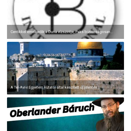
Centikkel emelkedik a Duna vízszintje, Paks biztonságosan...
A Tel-Avivi Egyetem kutatói által készített új jelentés...