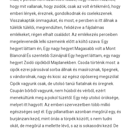
hogy mit vallanak, hogy zsidók; csak az volt értékmérő, hogy
emberi lények, éreznek, gondolkodnak és cselekszenek.
Visszakapták önmagukat, és most, e percben is itt állnak a
túlélők túlélői, megrendülten, felidézve a fájdalmas
emlékeket, régen elhalt családot. Az emlékezés perceiben
megelevenedik lelki szemeink előtt a költő szava: Egy
hegyet láttam én, Egy nagy hegyet Magasabb volt a Mont
Blancnál És szentebb Szinájnál Egy hegyet láttam, egy nagy
hegyet Zsidó cipőkből Majdanekben. Csoda történik most: a
cipők ezrei párosával sorba állnak és masíroznak, tipegnek,
s vándorolnak, nagy és kicsi: az egész cipősereg megszólal:
Cipők vagyunk csak, de utolsó tanúi fiatalnak és öregnek.
Csupán bőrből vagyunk, nem húsból és vérből, ezért
menekültünk meg a pokol tüzétől. Egy nép utolsó öröksége,
melyet itt hagyott. Az emberi szervezetben több millió
egészséges sejt él. Egy pillanatban azonban megőrül egy, és
burjánzani kezd, mint óriás a törpék között, s nem tudni
okát, de megőrül a mellette lévő, s az is sokasodni kezd. De