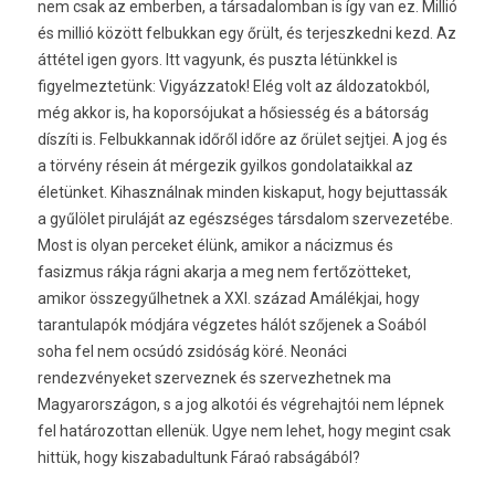
nem csak az emberben, a társadalomban is így van ez. Millió
és millió között felbukkan egy őrült, és terjeszkedni kezd. Az
áttétel igen gyors. Itt vagyunk, és puszta létünkkel is
figyelmeztetünk: Vigyázzatok! Elég volt az áldozatokból,
még akkor is, ha koporsójukat a hősiesség és a bátorság
díszíti is. Felbukkannak időről időre az őrület sejtjei. A jog és
a törvény résein át mérgezik gyilkos gondolataikkal az
életünket. Kihasználnak minden kiskaput, hogy bejuttassák
a gyűlölet piruláját az egészséges társdalom szervezetébe.
Most is olyan perceket élünk, amikor a nácizmus és
fasizmus rákja rágni akarja a meg nem fertőzötteket,
amikor összegyűlhetnek a XXI. század Amálékjai, hogy
tarantulapók módjára végzetes hálót szőjenek a Soából
soha fel nem ocsúdó zsidóság köré. Neonáci
rendezvényeket szerveznek és szervezhetnek ma
Magyarországon, s a jog alkotói és végrehajtói nem lépnek
fel határozottan ellenük. Ugye nem lehet, hogy megint csak
hittük, hogy kiszabadultunk Fáraó rabságából?