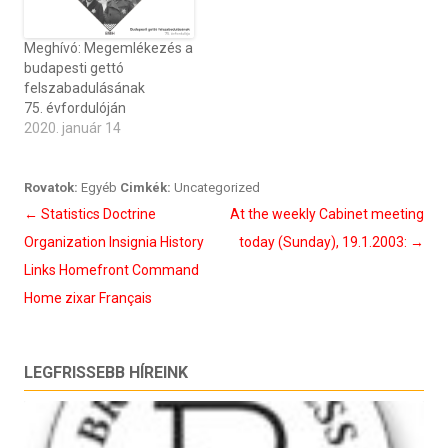
Meghívó: Megemlékezés a
budapesti gettó
felszabadulásának
75. évfordulóján
2020. január 14
Rovatok:
Egyéb
Cimkék:
Uncategorized
Bejegyzés
←
Statistics Doctrine
At the weekly Cabinet meeting
navigáció
Organization Insignia History
today (Sunday), 19.1.2003:
→
Links Homefront Command
Home zixar Français
LEGFRISSEBB HÍREINK