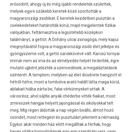
erősödött, ahogy új és még újabb rendeletek születtek,
melyek egyre szűkebb keretek közé szorították a
magyarországi zsidókat. E keretek kezdetben pusztán a
cselekedeteket határolták körül, majd megjelentek fizikai
valójukban, feltámasztva a legsötétebb középkori
találmányt, a gettót. A Dohány utcai zsinagóga, mely kapui
megnyitásától fogva a magyarországi zsidó élet jelképe és
gyöngyszeme volt, a gettó sarokkövévé vált. Karcsú tornyai
immár nem az ima és az elmélyedés helyét hirdették, égre
mutató ujjként jelezték a szenvedések, a megaláztatások
színterét. A templom, melyben az élet dicsérete hangzott el
hétről-hétre, most a tombolva arató halált látta maga körül,
ablakait hiába zárta be, falai vérkönnyeket sírtak. A
városrész, ahol sájtlis anyák chéderbe vitték fiaikat, most
zmireszek hangjai helyett jajongással és sikolyokkal telt
meg. Míg régen áldották a nap végén beálló, álmot hozó
csöndet, most rettegést és pusztulást jelentett a némaság.
Egykor akár minden ház előtt megálltak a férfiak, hogy
heves vitába bonyolódjanak egy-egy szentírási vers, vagy