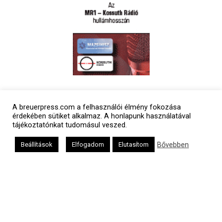
Polgári naptár
A breuerpress.com a felhasználói élmény fokozása
érdekében sütiket alkalmaz. A honlapunk használatával
tájékoztatónkat tudomásul veszed.
Bővebben
Beállítások
Elfogadom
Elutasítom
Héber naptár
אב