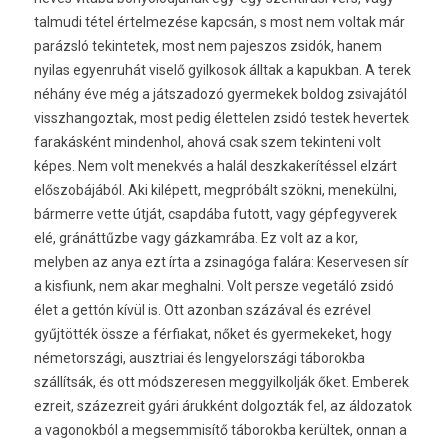
talmudi tétel értelmezése kapcsán, s most nem voltak már
parázsló tekintetek, most nem pajeszos zsidók, hanem
nyilas egyenruhát viselő gyilkosok álltak a kapukban. A terek
néhány éve még a játszadozó gyermekek boldog zsivajától
visszhangoztak, most pedig élettelen zsidó testek hevertek
farakásként mindenhol, ahová csak szem tekinteni volt
képes. Nem volt menekvés a halál deszkakerítéssel elzárt
előszobájából. Aki kilépett, megpróbált szökni, menekülni,
bármerre vette útját, csapdába futott, vagy gépfegyverek
elé, gránáttűzbe vagy gázkamrába. Ez volt az a kor,
melyben az anya ezt írta a zsinagóga falára: Keservesen sír
a kisfiunk, nem akar meghalni. Volt persze vegetáló zsidó
élet a gettón kívül is. Ott azonban százával és ezrével
gyűjtötték össze a férfiakat, nőket és gyermekeket, hogy
németországi, ausztriai és lengyelországi táborokba
szállítsák, és ott módszeresen meggyilkolják őket. Emberek
ezreit, százezreit gyári árukként dolgozták fel, az áldozatok
a vagonokból a megsemmisítő táborokba kerültek, onnan a