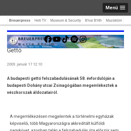
Menü
Breuerpress
Heti TV
Museum & Security
B'nai B'rith
Mazsiköm
Facebook
YouTube
TikTok
Spotify
Instagram
Gettó
2003. január 17 12:10
A budapesti gettó felszabadulásának 58. évfordulóján a
budapesti Dohány utcai Zsinagógában megemlékeztek a
vészkorszak áldozatairól.
A megemlékezésen megjelentek a történelmi egyházak
képviselői, több Magyarországra akkreditált külföldi
nagykövet, azonban talán a felszabadulás óta először sem