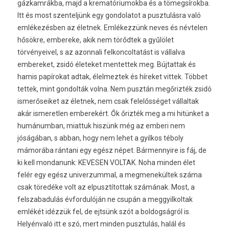
gázkamrákba, majd a krematóriumokba és a tömegsírokba.
Itt és most szenteljünk egy gondolatot a pusztulásra való
emlékezésben az életnek. Emlékezzünk neves és névtelen
hősökre, embereke, akik nem törődtek a gyűlölet
törvényeivel, s az azonnali felkoncoltatást is vállalva
embereket, zsidó életeket mentettek meg. Bújtattak és
hamis papírokat adtak, élelmeztek és híreket vittek. Többet
tettek, mint gondolták volna. Nem pusztán megőrizték zsidó
ismerőseiket az életnek, nem csak felelősséget vállaltak
akár ismeretlen emberekért. Ők őrizték meg a mi hitünket a
humánumban, miattuk hiszünk még az emberi nem
jóságában, s abban, hogy nem lehet a gyilkos téboly
mámorába rántani egy egész népet. Bármennyire is fáj, de
ki kell mondanunk: KEVESEN VOLTAK. Noha minden élet
felér egy egész univerzummal, a megmenekültek száma
csak töredéke volt az elpusztítottak számának. Most, a
felszabadulás évfordulóján ne csupán a meggyilkoltak
emlékét idézzük fel, de ejtsünk szót a boldogságról is.
Helyénvaló itt e szó, mert minden pusztulás, halál és