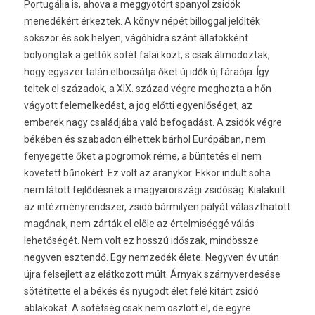
Portugália is, ahova a meggyötört spanyol zsidók
menedékért érkeztek. A könyv népét billoggal jelölték
sokszor és sok helyen, vágóhídra szánt állatokként
bolyongtak a gettók sötét falai közt, s csak álmodoztak,
hogy egyszer talán elbocsátja őket új idők új fáraója. Így
teltek el századok, a XIX. század végre meghozta a hőn
vágyott felemelkedést, a jog előtti egyenlőséget, az
emberek nagy családjába való befogadást. A zsidók végre
békében és szabadon élhettek bárhol Európában, nem
fenyegette őket a pogromok réme, a büntetés el nem
követett bűnökért. Ez volt az aranykor. Ekkor indult soha
nem látott fejlődésnek a magyarországi zsidóság. Kialakult
az intézményrendszer, zsidó bármilyen pályát választhatott
magának, nem zárták el előle az értelmiséggé válás
lehetőségét. Nem volt ez hosszú időszak, mindössze
negyven esztendő. Egy nemzedék élete. Negyven év után
újra felsejlett az elátkozott múlt. Árnyak szárnyverdesése
sötétítette el a békés és nyugodt élet felé kitárt zsidó
ablakokat. A sötétség csak nem oszlott el, de egyre