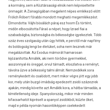
a kormány, sem a Köztársasági elnök nem képviseltette
önmagát. A Zsinagógában megjelent népes emlékező előtt
Frölich Róbert főrabbi mondott megható megemlékezést.
Elmondotta: Vájhi bösálách páraj esz hoom És történt,
midőn elbocsátotta Fáraó a népet, hogy Izrael fiai a
szabadságba, biztonságba és békességbe igyekeztek. Több
száz éves szolgaság után úgy hitték, e perctől már napfény
és boldogság lengi be életüket, soha nem lesznek már
megalázottak. Az Exodus mámorát hamarosan
kijózanította Amálék, aki nem törődve gyermekkel,
asszonnyal és öreggel, orvul támadt, eloszlatva a reményt,
távolra űzve a békesség talmi álmát. Nemzedékek sora
reménykedett és csalódott, mert mikor végre jött egy jobb
kor, mely után buzgó imádság epedezett zsidó százezrek
ajakán, mindig követte azt Amálék kora, a hátba támadás, a
kíméletlenség ideje. Spanyolország, mikor már minden
kifacsarhatót kipréselt a spanyol zsidókból, kiűzte őket,
majd e példa nyomán hasonlóképpen cselekedett